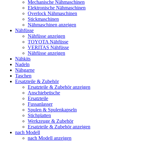
Mechanische Nähmaschinen
Elektronische Nähmaschinen
Overlock Nähmaschinen
Stickmaschinen
Nähmaschinen anzeigen
Nähfüsse
Nähfüsse anzeigen
TOYOTA Nähfüsse
VERITAS Nähfüsse
Nähfüsse anzeigen
Nähkits
Nadeln
Nähgarne
Taschen
Ersatzteile & Zubehör
Ersatzteile & Zubehör anzeigen
Anschiebetische
Ersatzteile
Fussanlasser
Spulen & Spulenkapseln
Stichplatten
Werkzeuge & Zubehör
Ersatzteile & Zubehör anzeigen
nach Modell
nach Modell anzeigen