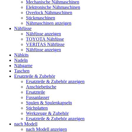
Mechanische Nähmaschinen
Elektronische Nähmaschinen
Overlock Nähmaschinen
Stickmaschinen
Nähmaschinen anzeigen
Nähfüsse
Nähfüsse anzeigen
TOYOTA Nähfüsse
VERITAS Nähfüsse
Nähfüsse anzeigen
Nähkits
Nadeln
Nähgarne
Taschen
Ersatzteile & Zubehör
Ersatzteile & Zubehör anzeigen
Anschiebetische
Ersatzteile
Fussanlasser
Spulen & Spulenkapseln
Stichplatten
Werkzeuge & Zubehör
Ersatzteile & Zubehör anzeigen
nach Modell
nach Modell anzeigen