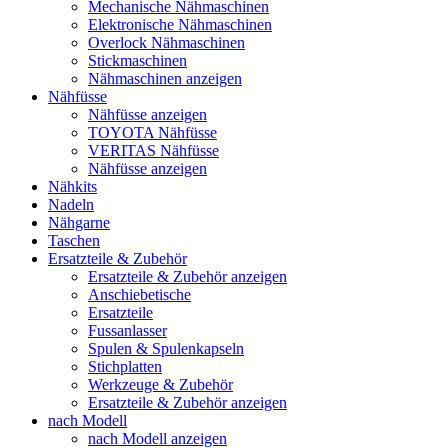
Mechanische Nähmaschinen
Elektronische Nähmaschinen
Overlock Nähmaschinen
Stickmaschinen
Nähmaschinen anzeigen
Nähfüsse
Nähfüsse anzeigen
TOYOTA Nähfüsse
VERITAS Nähfüsse
Nähfüsse anzeigen
Nähkits
Nadeln
Nähgarne
Taschen
Ersatzteile & Zubehör
Ersatzteile & Zubehör anzeigen
Anschiebetische
Ersatzteile
Fussanlasser
Spulen & Spulenkapseln
Stichplatten
Werkzeuge & Zubehör
Ersatzteile & Zubehör anzeigen
nach Modell
nach Modell anzeigen